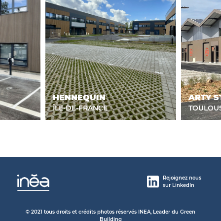
HENNEQUIN
ARTY S
ÎLE-DE-FRANCE
TOULOU
Rejoignez nous
sur LinkedIn
© 2021 tous droits et crédits photos réservés INEA, Leader du Green
Building