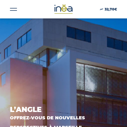
32,70€
ACTUS
PRESSE
INVESTISSEURS
PORTE-DOCUMENTS
GREEN BUILDING
L’ANGLE
RÉGIONS
OFFREZ-VOUS DE NOUVELLES