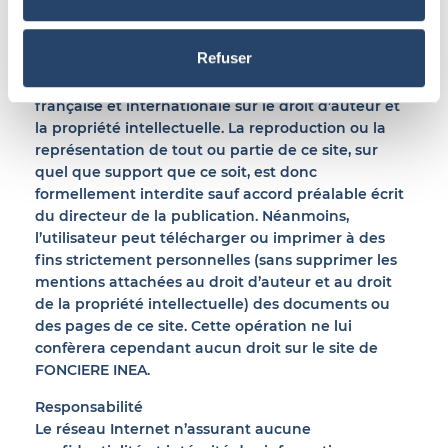
textes, les logos, les tableaux, les représentations
iconographiques et photographiques, le nom et la
Refuser
marque FONCIERE INEA ainsi que les documents
téléchargeables du site, relève de la législation
française et internationale sur le droit d’auteur et
la propriété intellectuelle. La reproduction ou la
représentation de tout ou partie de ce site, sur
quel que support que ce soit, est donc
formellement interdite sauf accord préalable écrit
du directeur de la publication. Néanmoins,
l’utilisateur peut télécharger ou imprimer à des
fins strictement personnelles (sans supprimer les
mentions attachées au droit d’auteur et au droit
de la propriété intellectuelle) des documents ou
des pages de ce site. Cette opération ne lui
confèrera cependant aucun droit sur le site de
FONCIERE INEA.
Responsabilité
Le réseau Internet n’assurant aucune