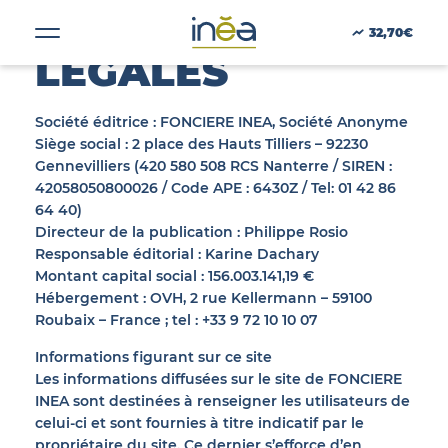
MENTIONS
32,70€
LÉGALES
ACTUS
Société éditrice :
FONCIERE INEA, Société Anonyme
Siège social :
2 place des Hauts Tilliers – 92230
Gennevilliers (420 580 508 RCS Nanterre / SIREN :
PRESSE
42058050800026 / Code APE : 6430Z / Tel: 01 42 86
64 40)
Directeur de la publication :
Philippe Rosio
INVESTISSEURS
Responsable éditorial :
Karine Dachary
Montant capital social :
156.003.141,19 €
PORTE-DOCUMENTS
Hébergement :
OVH, 2 rue Kellermann – 59100
Roubaix – France ; tel : +33 9 72 10 10 07
GREEN BUILDING
Informations figurant sur ce site
Les informations diffusées sur le site de FONCIERE
INEA sont destinées à renseigner les utilisateurs de
RÉGIONS
celui-ci et sont fournies à titre indicatif par le
propriétaire du site. Ce dernier s’efforce d’en