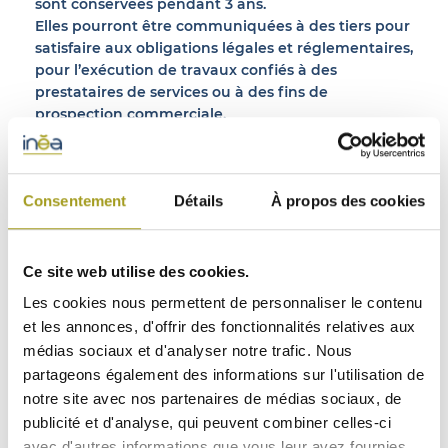
sont conservées pendant 3 ans.
Elles pourront être communiquées à des tiers pour
satisfaire aux obligations légales et réglementaires,
pour l’exécution de travaux confiés à des
prestataires de services ou à des fins de
prospection commerciale.
L’utilisateur de ce site dispose d’un droit d’accès,
de rectification, de mise à jour et de suppression
des données le concernant qui seraient inexactes,
Consentement
Détails
À propos des cookies
incomplètes, équivoques, périmées ou dont la
collecte, l’utilisation, la communication ou la
conservation est interdite (art.40 de la loi
» Informatique et Libertés » du 6 janvier 1978
Ce site web utilise des cookies.
modifiée), et ce sur simple demande écrite
Les cookies nous permettent de personnaliser le contenu
(FONCIERE INEA, 21 avenue de l’Opéra, Paris 75001)
et les annonces, d'offrir des fonctionnalités relatives aux
ou en remplissant notre
formulaire de contact
.
médias sociaux et d'analyser notre trafic. Nous
Pour plus d’information sur vos droits, vous pouvez
partageons également des informations sur l'utilisation de
consulter le site
http://www.cnil.fr
notre site avec nos partenaires de médias sociaux, de
Utilisation des « cookies »
publicité et d'analyse, qui peuvent combiner celles-ci
Ce site utilise des cookies qui sont des fichiers
avec d'autres informations que vous leur avez fournies