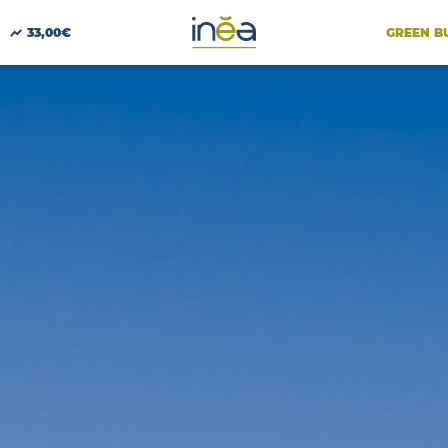
GREEN B
33,00€