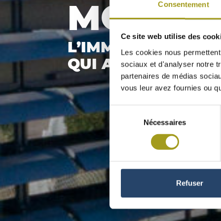
MONTIC
Consentement
Ce site web utilise des cook
L’IMMEUBLE MARS
Les cookies nous permettent d
QUI A TOUT COMP
sociaux et d'analyser notre t
partenaires de médias sociaux
vous leur avez fournies ou qu'
Sélection
Nécessaires
du
consentement
Refuser