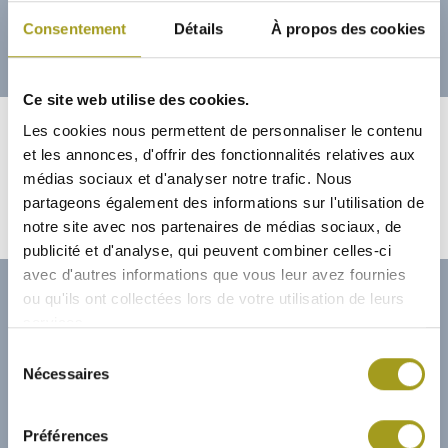
Consentement
Détails
À propos des cookies
25/04/2022
Ce site web utilise des cookies.
Les cookies nous permettent de personnaliser le contenu
POLITIQUE DE RÉMUNÉRATION DES
et les annonces, d'offrir des fonctionnalités relatives aux
MANDATAIRES SOCIAUX EX-POST
médias sociaux et d'analyser notre trafic. Nous
2021 ET EX-ANTE 2022
partageons également des informations sur l'utilisation de
notre site avec nos partenaires de médias sociaux, de
publicité et d'analyse, qui peuvent combiner celles-ci
avec d'autres informations que vous leur avez fournies
ou qu'ils ont collectées lors de votre utilisation de leurs
services.
Sélection
Nécessaires
du
consentement
Préférences