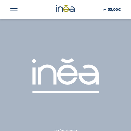
Année :
2022
33,00€
ACTUS
PRESSE
INVESTISSEURS
PORTE-DOCUMENTS
GREEN BUILDING
RÉGIONS