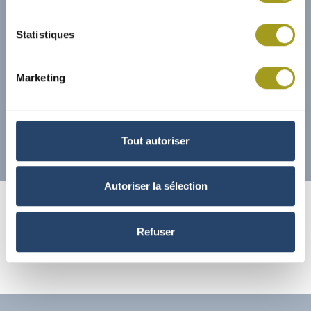
Statistiques
Marketing
Tout autoriser
01/04/2022
Autoriser la sélection
RAPPORT SPÉCIAL DES CAC SUR
LES CONVENTIONS RÉGLEMENTÉES
Refuser
2021