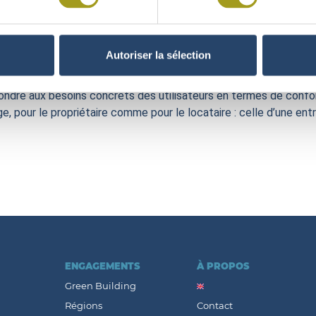
nnover, d’améliorer l’isolation et d’obtenir un bon bilan carbone. I
oire de Marseille ».
 est lui aussi interrogé : il précise que le prix pour l’investiss
Autoriser la sélection
plus cher, mais ce surcoût est compensé par un temps de constr
ndre aux besoins concrets des utilisateurs en termes de confort
, pour le propriétaire comme pour le locataire : celle d’une en
ENGAGEMENTS
À PROPOS
Green Building
Régions
Contact