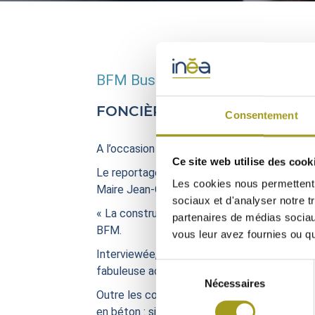
BFM Business - 10 décembre 20
FONCIÈRE INEA À L’HONNEUR
Consentement
A l’occasion du SIMI, Salon immobilier de bu
Ce site web utilise des cook
Le reportage porte sur le nouvel immeuble de
Les cookies nous permettent d
Maire Jean-Claude Gaudin.
sociaux et d'analyser notre t
« La construction en bois est en train de s’
partenaires de médias sociaux
BFM.
vous leur avez fournies ou qu'
Interviewée, une des salariées du groupe Nex
Sélection
fabuleuse acoustique, c’est un environnement 
Nécessaires
du
Outre les conditions optimales de confort qu
consentement
en béton : six mois seulement sont nécessai