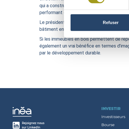
qui a construit l’immeuble. Le bois permet d’i
performant qui vient d’être livré sur le territ
Le président de Foncière INEA, Philippe Rosio,
Refuser
bâtiment en béton ». Le bois coûte certes 
Si les immeubles en bois permettent de répo
également un vrai bénéfice en termes d’image
par le développement durable.
INVESTIR
Investisseurs
Rejoignez nous
Bourse
sur LinkedIn