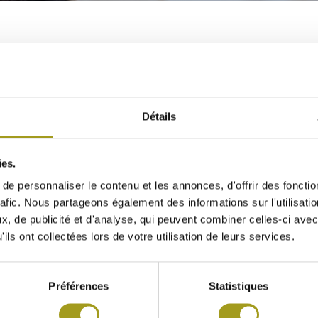
15
 SUR BFM BUSINESS EN MARGE DE LA COP
Détails
reaux, et en pleine COP21, BFM TV donne la parole à Foncière IN
ies.
 Foncière INEA à Marseille, construit en bois massif et inaugur
e personnaliser le contenu et les annonces, d'offrir des fonctio
rafic. Nous partageons également des informations sur l'utilisati
imposer véritablement comme mode alternatif à la construction tra
, de publicité et d'analyse, qui peuvent combiner celles-ci avec
ils ont collectées lors de votre utilisation de leurs services.
ity, le locataire de l’immeuble, dit s’y sentir apaisée : avec un
idéal pour le travail.
Préférences
Statistiques
’elle assure, la construction en bois offre l’avantage d’un temp
res pour bâtir ce genre d’immeuble, précise Stéphane Bouquet, di