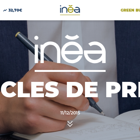
GREEN B
32,70€
ICLES DE PR
11/12/2015