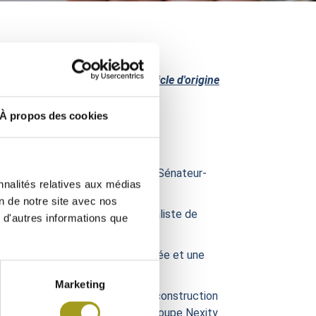
Voir l'article d'origine
21 ET DU SIMI
À propos des cookies
EA (et à son locataire Nexity).
é en juillet 2015 en présence du Sénateur-
nnalités relatives aux médias
on de notre site avec nos
ditionnelle », souligne le journaliste de
 d'autres informations que
e température naturellement régulée et une
Marketing
s d’exécution plus rapide que la construction
recteur d’Ywood, la filiale du groupe Nexity