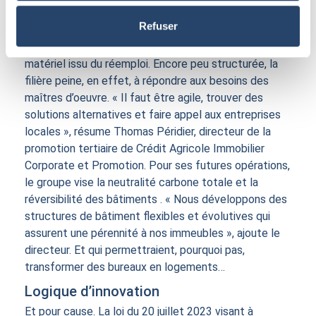
La rareté (et le coût élevé) des matériaux biosourcés
Refuser
ou géosourcés implique, par ailleurs, une plus grande
frugalité, ainsi qu’une anticipation des stocks de
matériel issu du réemploi. Encore peu structurée, la
filière peine, en effet, à répondre aux besoins des
maîtres d’oeuvre. « Il faut être agile, trouver des
solutions alternatives et faire appel aux entreprises
locales », résume Thomas Péridier, directeur de la
promotion tertiaire de Crédit Agricole Immobilier
Corporate et Promotion. Pour ses futures opérations,
le groupe vise la neutralité carbone totale et la
réversibilité des bâtiments . « Nous développons des
structures de bâtiment flexibles et évolutives qui
assurent une pérennité à nos immeubles », ajoute le
directeur. Et qui permettraient, pourquoi pas,
transformer des bureaux en logements…
Logique d’innovation
Et pour cause. La loi du 20 juillet 2023 visant à