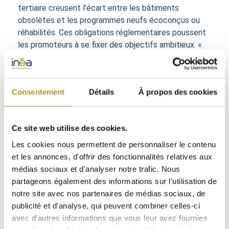
tertiaire creusent l’écart entre les bâtiments
obsolètes et les programmes neufs écoconçus ou
réhabilités. Ces obligations réglementaires poussent
les promoteurs à se fixer des objectifs ambitieux. «
Dès 2023, tous nos permis de construire seront
déposés en RE2020 au seuil RE2025 », annonce
Béatrice Lièvre-Théry, directrice générale de
Consentement
Détails
À propos des cookies
Sogeprom, qui a signé, en 2022, le Pacte 3B (bas
carbone, biodiversité et bien-vivre).
D’une contrainte, la question environnementale est
Ce site web utilise des cookies.
devenue un marqueur de la stratégie RSE des
Les cookies nous permettent de personnaliser le contenu
opérateurs immobiliers. CDC Habitat a ainsi fait de
et les annonces, d'offrir des fonctionnalités relatives aux
l’urgence climatique son cheval de bataille. « Nous
médias sociaux et d'analyser notre trafic. Nous
avons élaboré une méthode pour appréhender la
partageons également des informations sur l'utilisation de
résilience de nos bâtiments à partir d’un scénario du
notre site avec nos partenaires de médias sociaux, de
GIEC . Une centaine de diagnostics seront menés
publicité et d'analyse, qui peuvent combiner celles-ci
chaque année sur les résidences les plus exposées
avec d'autres informations que vous leur avez fournies
aux événements climatiques majeurs », indique Anne-