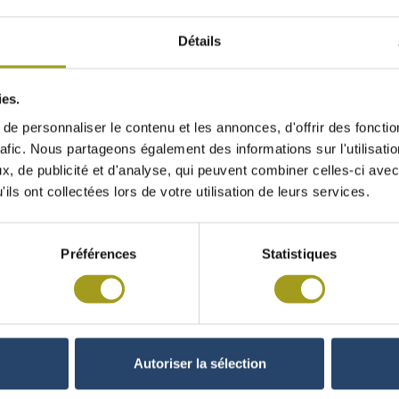
Détails
T DE LIQUIDITÉ AU 30 JUIN 2017
ies.
e personnaliser le contenu et les annonces, d'offrir des fonctio
rafic. Nous partageons également des informations sur l'utilisati
é FONCIERE INEA à Rothschild & Cie Banque, à la date du 30 juin 2017, les moye
, de publicité et d'analyse, qui peuvent combiner celles-ci avec
ils ont collectées lors de votre utilisation de leurs services.
vants figuraient au compte de liquidité :
Préférences
Statistiques
7 : Résultats semestriels 2017
Autoriser la sélection