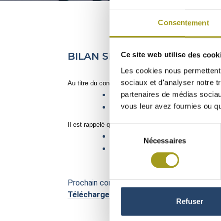
Consentement
BILAN SEMESTRIEL DU CONTRA
Ce site web utilise des cook
Les cookies nous permettent d
sociaux et d'analyser notre t
Au titre du contrat de liquidité confié par la sociét
partenaires de médias sociaux
28 550 titres Foncière INEA
vous leur avez fournies ou qu'
663 533 euros
Il est rappelé qu’au 31 décembre 2016, les moyens sui
Sélection
24 645 titres Foncière INEA
Nécessaires
du
808 362 euros
consentement
Prochain communiqué prévu le 28 juillet 201
Téléchargez le communiqué ici
Refuser