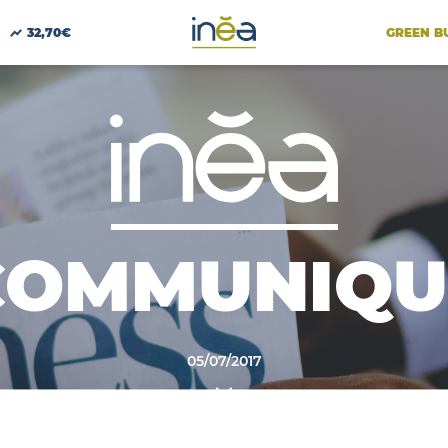
GREEN B
32,70€
COMMUNIQU
05/07/2017