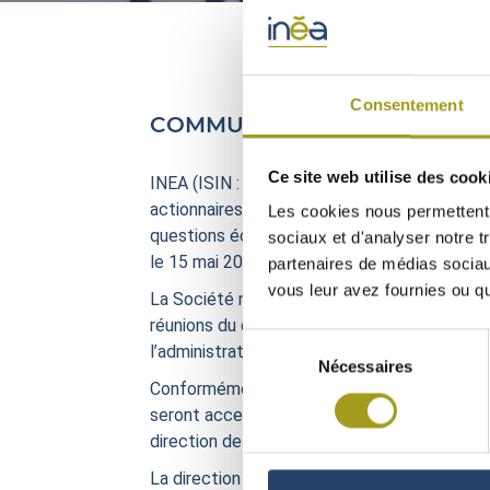
Consentement
COMMUNIQUÉ
Ce site web utilise des cook
INEA (ISIN : FR0010341032), acteur de référe
actionnaires de la Société agissant de conce
Les cookies nous permettent d
questions écrites portant sur la gouvernanc
sociaux et d'analyser notre t
le 15 mai 2024 (la « Convention GEST »).
partenaires de médias sociaux
vous leur avez fournies ou qu'
La Société note que ces questions ont d’ore
réunions du conseil d’administration (notamm
Sélection
l’administrateur et le censeur concernés ont
Nécessaires
du
Conformément à ses obligations légales, le co
consentement
seront accessibles sur le site internet de la
direction de la Société ainsi que la majorité
La direction et le conseil d’administration 