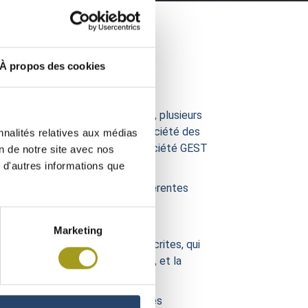
À propos des cookies
ding, informe que le 28 mai 2025, plusieurs
sident-Directeur général de la Société des
nnalités relatives aux médias
lière conclue entre INEA et la société GEST
on de notre site avec nos
 d'autres informations que
 ont été apportées, lors de différentes
de la Convention GEST à laquelle
Marketing
r les réponses à ces questions écrites, qui
rateur et le censeur, d’une part, et la
n commune associant l’ensemble des