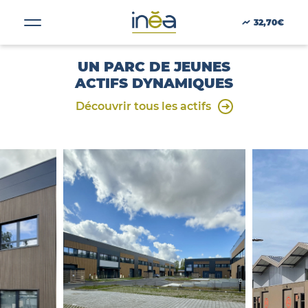
Date d'aquisition :
2009
32,70€
UN PARC DE JEUNES
ACTIFS DYNAMIQUES
ACTUS
Découvrir tous les actifs
PRESSE
INVESTISSEURS
PORTE-DOCUMENTS
GREEN BUILDING
RÉGIONS