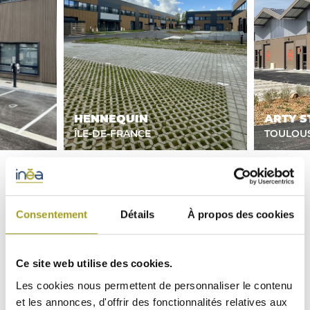
HENNEQUIN
ARTY S
ÎLE-DE-FRANCE
TOULOU
Consentement
Détails
À propos des cookies
UN PARC DE JEUNES
ACTIFS DYNAMIQUES
Ce site web utilise des cookies.
Découvrir tous les actifs
Les cookies nous permettent de personnaliser le contenu
et les annonces, d'offrir des fonctionnalités relatives aux