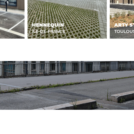
ACTIFS
HENNEQUIN
ARTY S
ÎLE-DE-FRANCE
TOULOU
CONTACT