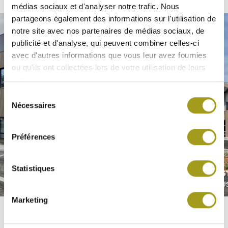
médias sociaux et d'analyser notre trafic. Nous
partageons également des informations sur l'utilisation de
notre site avec nos partenaires de médias sociaux, de
publicité et d'analyse, qui peuvent combiner celles-ci
avec d'autres informations que vous leur avez fournies
ou qu'ils ont collectées lors de votre utilisation de leurs
services.
Sélection
Nécessaires
du
consentement
Préférences
Statistiques
HENNEQUIN
ARTY S
ÎLE-DE-FRANCE
TOULOU
Marketing