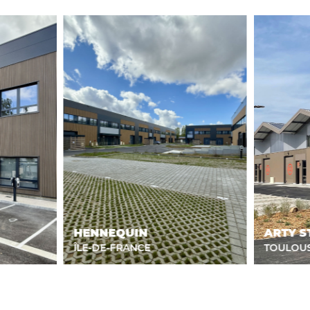
HENNEQUIN
ARTY S
ÎLE-DE-FRANCE
TOULOU