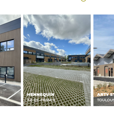
HENNEQUIN
ARTY S
ÎLE-DE-FRANCE
TOULOU