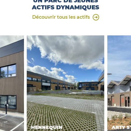
UN PARC DE JEUNES
ACTIFS DYNAMIQUES
Découvrir tous les actifs
HENNEQUIN
ARTY S