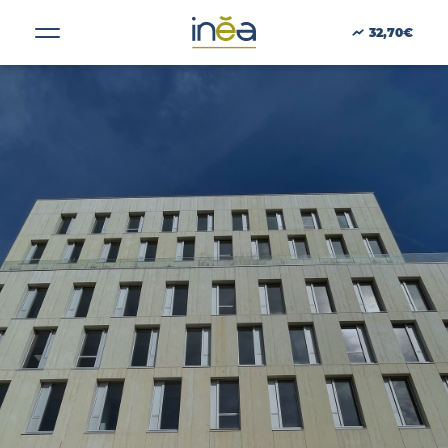
Date d'aquisition :
2024
32,70€
ACTUS
PRESSE
INVESTISSEURS
PORTE-DOCUMENTS
GREEN BUILDING
RÉGIONS
OLEA
MÉRIGNAC