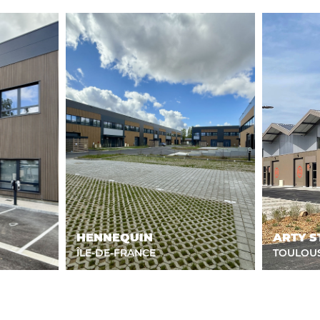
HENNEQUIN
ARTY S
ÎLE-DE-FRANCE
TOULOU