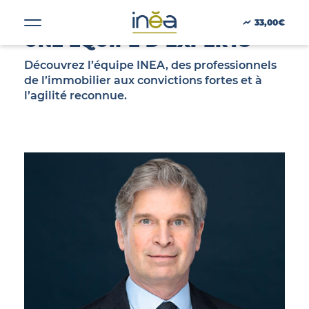
33,00€
UNE ÉQUIPE D’EXPERTS
Découvrez l’équipe INEA, des professionnels
Une équipe qui dit
de l’immobilier aux convictions fortes et à
ACTUS
ce qu’elle fait et
l’agilité reconnue.
fait ce qu’elle dit
PRESSE
INVESTISSEURS
PORTE-DOCUMENTS
GREEN BUILDING
RÉGIONS