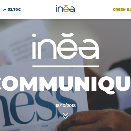
GREEN B
32,70€
COMMUNIQU
18/10/2018