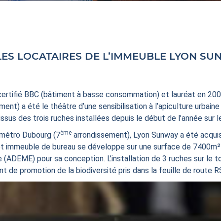
LOCATAIRES DE L’IMMEUBLE LYON SUNWAY À L’APIC
certifié BBC (bâtiment à basse consommation) et lauréat en 2
ment) a été le théâtre d’une sensibilisation à l’apiculture urbain
issus des trois ruches installées depuis le début de l’année sur l
ème
e métro Dubourg (7
arrondissement), Lyon Sunway a été acqui
cet immeuble de bureau se développe sur une surface de 7400m² 
ie (ADEME) pour sa conception. L’installation de 3 ruches sur le
 de promotion de la biodiversité pris dans la feuille de route 