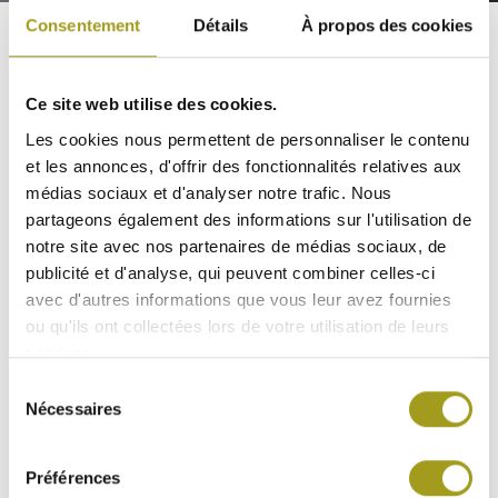
ACTIFS
Consentement
Détails
À propos des cookies
NOMBRE TOTAL DE DROITS DE
VOTE ET D’ACTIONS COMPOSANT
LE CAPITAL SOCIAL AU 01.01.18
Ce site web utilise des cookies.
Les cookies nous permettent de personnaliser le contenu
En application de l’article L.233-8 II du Code de
et les annonces, d'offrir des fonctionnalités relatives aux
Commerce et de l’article 223-16 du Règlement
médias sociaux et d'analyser notre trafic. Nous
CONTACT
Général de l’Autorité des Marchés Financiers
partageons également des informations sur l'utilisation de
(RGAMF), la Société Foncière INEA dont les actions
notre site avec nos partenaires de médias sociaux, de
sont cotées sur le marché Euronext Paris
publicité et d'analyse, qui peuvent combiner celles-ci
Compartiment B informe ses actionnaires qu’à la date
avec d'autres informations que vous leur avez fournies
er
du 1
mars 2018 (avant bourse) :
ou qu'ils ont collectées lors de votre utilisation de leurs
services.
– le nombre total d’actions composant le capital
social de la société ressort à
5.993.258
Sélection
Nécessaires
– le nombre total de droits de vote théoriques (1)
du
ressort à :
9.113.255
consentement
– le nombre total de droits de vote exerçables (2)
Préférences
ressort à :
8.950.574