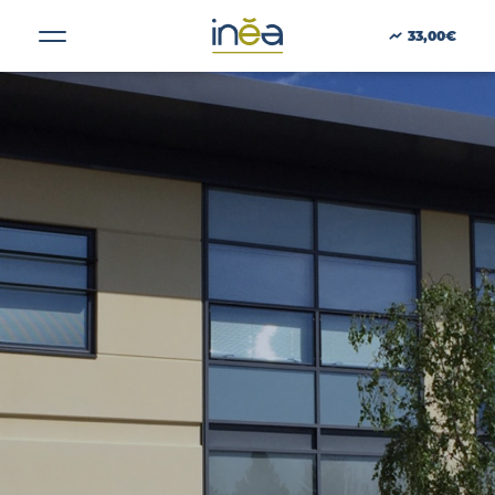
Localisation :
Nancy
33,00€
ACTUS
PRESSE
INVESTISSEURS
PORTE-DOCUMENTS
GREEN BUILDING
RÉGIONS
ARS