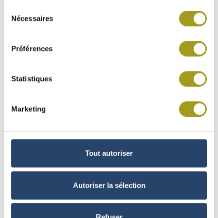
Sélection
Nécessaires
du
consentement
BRABOIS PLAZA
Préférences
NANCY
Statistiques
Marketing
Tout autoriser
Autoriser la sélection
Refuser