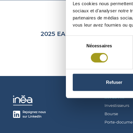
Les cookies nous permettent d
sociaux et d'analyser notre t
partenaires de médias sociaux
vous leur avez fournies ou qu'
2025 EARNINGS: OPERATING 
Sélection
Nécessaires
du
consentement
Refuser
INVESTIR
Investisseurs
Rejoignez nous
Bourse
sur LinkedIn
Porte-docume