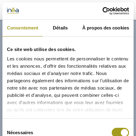
32,70€
Consentement
Détails
À propos des cookies
ACTUS
Ce site web utilise des cookies.
PRESSE
Les cookies nous permettent de personnaliser le contenu
et les annonces, d'offrir des fonctionnalités relatives aux
INVESTISSEURS
médias sociaux et d'analyser notre trafic. Nous
partageons également des informations sur l'utilisation de
notre site avec nos partenaires de médias sociaux, de
PORTE-DOCUMENTS
publicité et d'analyse, qui peuvent combiner celles-ci
avec d'autres informations que vous leur avez fournies
GREEN BUILDING
ou qu'ils ont collectées lors de votre utilisation de leurs
services.
RÉGIONS
01/02/2009
Sélection
Nécessaires
du