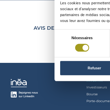
Les cookies nous permettent d
sociaux et d'analyser notre t
partenaires de médias sociaux
vous leur avez fournies ou qu'
AVIS DE RÉUNION DE L’ASSEM
Sélection
Nécessaires
du
consentement
Refuser
INVESTIR
Investisseurs
Rejoignez nous
Bourse
sur LinkedIn
Porte-docume