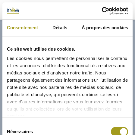
32,70€
Consentement
Détails
À propos des cookies
ACTUS
Ce site web utilise des cookies.
PRESSE
Les cookies nous permettent de personnaliser le contenu
et les annonces, d'offrir des fonctionnalités relatives aux
INVESTISSEURS
médias sociaux et d'analyser notre trafic. Nous
partageons également des informations sur l'utilisation de
notre site avec nos partenaires de médias sociaux, de
PORTE-DOCUMENTS
publicité et d'analyse, qui peuvent combiner celles-ci
avec d'autres informations que vous leur avez fournies
GREEN BUILDING
ou qu'ils ont collectées lors de votre utilisation de leurs
services.
RÉGIONS
01/02/2014
Sélection
Nécessaires
du