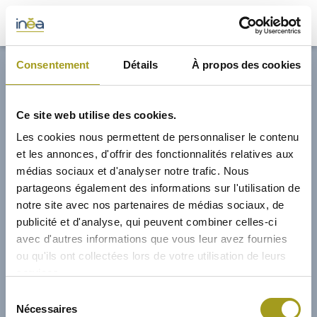
32,70€
Consentement
Détails
À propos des cookies
ACTUS
Ce site web utilise des cookies.
PRESSE
Les cookies nous permettent de personnaliser le contenu
et les annonces, d'offrir des fonctionnalités relatives aux
INVESTISSEURS
médias sociaux et d'analyser notre trafic. Nous
partageons également des informations sur l'utilisation de
notre site avec nos partenaires de médias sociaux, de
PORTE-DOCUMENTS
publicité et d'analyse, qui peuvent combiner celles-ci
avec d'autres informations que vous leur avez fournies
GREEN BUILDING
ou qu'ils ont collectées lors de votre utilisation de leurs
services.
RÉGIONS
04/01/2023
Sélection
Nécessaires
du