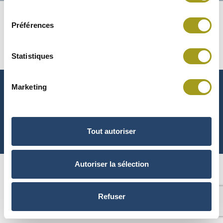
ACTIFS
consentement
BILAN DU CONTRAT DE LIQUIDITÉ
Préférences
AU 31/12/2024
Statistiques
Marketing
CONTACT
Rejoignez nous
sur LinkedIn
© 2021 tous droits et crédits photos réservés INEA, Leader du Green
Tout autoriser
Building
Autoriser la sélection
Refuser