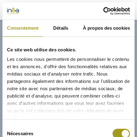
32,70€
Consentement
Détails
À propos des cookies
ACTUS
Ce site web utilise des cookies.
PRESSE
Les cookies nous permettent de personnaliser le contenu
et les annonces, d'offrir des fonctionnalités relatives aux
INVESTISSEURS
médias sociaux et d'analyser notre trafic. Nous
partageons également des informations sur l'utilisation de
notre site avec nos partenaires de médias sociaux, de
PORTE-DOCUMENTS
publicité et d'analyse, qui peuvent combiner celles-ci
avec d'autres informations que vous leur avez fournies
GREEN BUILDING
ou qu'ils ont collectées lors de votre utilisation de leurs
services.
RÉGIONS
17/01/2025
Sélection
Nécessaires
du