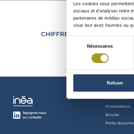
Les cookies nous permettent d
sociaux et d'analyser notre t
partenaires de médias sociaux
vous leur avez fournies ou qu'
CHIFFRE D’AFFAIRES AU 30/0
Sélection
Nécessaires
du
consentement
Refuser
INVESTIR
Investisseurs
Rejoignez nous
Bourse
sur LinkedIn
Porte-docume