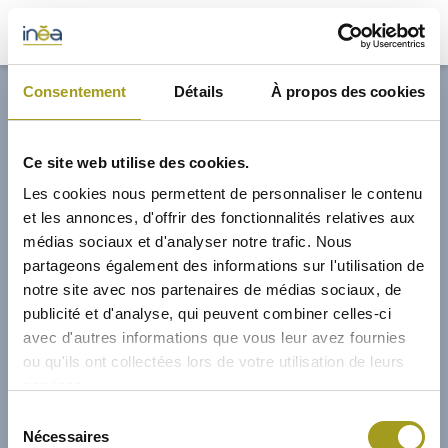
32,70€
Consentement
Détails
À propos des cookies
ACTUS
Ce site web utilise des cookies.
PRESSE
Les cookies nous permettent de personnaliser le contenu
et les annonces, d'offrir des fonctionnalités relatives aux
INVESTISSEURS
médias sociaux et d'analyser notre trafic. Nous
partageons également des informations sur l'utilisation de
notre site avec nos partenaires de médias sociaux, de
PORTE-DOCUMENTS
publicité et d'analyse, qui peuvent combiner celles-ci
avec d'autres informations que vous leur avez fournies
GREEN BUILDING
ou qu'ils ont collectées lors de votre utilisation de leurs
services.
RÉGIONS
02/04/2026
Sélection
Nécessaires
du