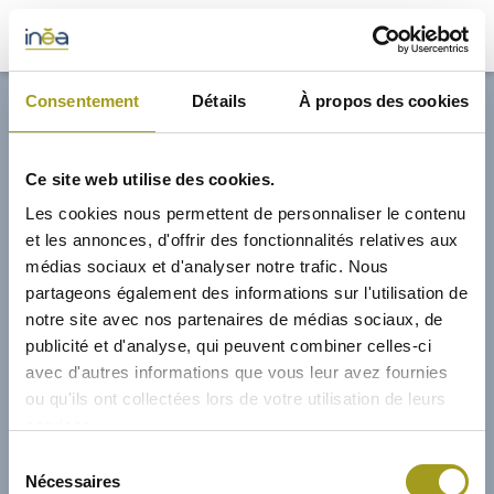
32,70€
Consentement
Détails
À propos des cookies
ACTUS
Ce site web utilise des cookies.
PRESSE
Les cookies nous permettent de personnaliser le contenu
et les annonces, d'offrir des fonctionnalités relatives aux
INVESTISSEURS
médias sociaux et d'analyser notre trafic. Nous
partageons également des informations sur l'utilisation de
notre site avec nos partenaires de médias sociaux, de
PORTE-DOCUMENTS
publicité et d'analyse, qui peuvent combiner celles-ci
avec d'autres informations que vous leur avez fournies
GREEN BUILDING
ou qu'ils ont collectées lors de votre utilisation de leurs
services.
RÉGIONS
19/04/2023
Sélection
Nécessaires
du