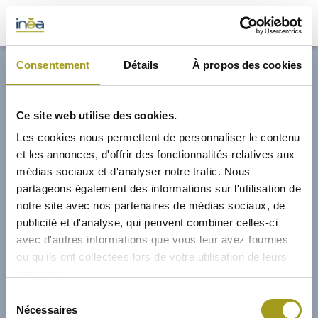
32,70€
Consentement
Détails
À propos des cookies
ACTUS
Ce site web utilise des cookies.
PRESSE
Les cookies nous permettent de personnaliser le contenu
et les annonces, d'offrir des fonctionnalités relatives aux
INVESTISSEURS
médias sociaux et d'analyser notre trafic. Nous
partageons également des informations sur l'utilisation de
notre site avec nos partenaires de médias sociaux, de
PORTE-DOCUMENTS
publicité et d'analyse, qui peuvent combiner celles-ci
avec d'autres informations que vous leur avez fournies
GREEN BUILDING
ou qu'ils ont collectées lors de votre utilisation de leurs
services.
RÉGIONS
14/05/2025
Sélection
Nécessaires
du