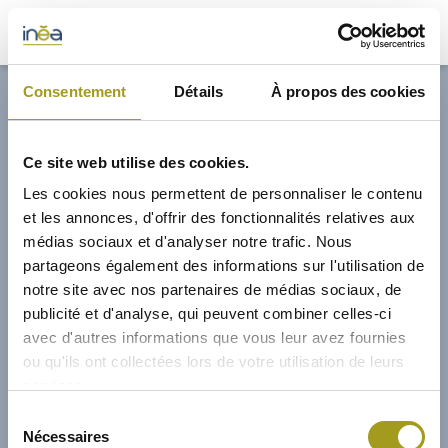
32,70€
Consentement
Détails
À propos des cookies
ACTUS
Ce site web utilise des cookies.
PRESSE
Les cookies nous permettent de personnaliser le contenu
et les annonces, d'offrir des fonctionnalités relatives aux
INVESTISSEURS
médias sociaux et d'analyser notre trafic. Nous
partageons également des informations sur l'utilisation de
notre site avec nos partenaires de médias sociaux, de
PORTE-DOCUMENTS
publicité et d'analyse, qui peuvent combiner celles-ci
avec d'autres informations que vous leur avez fournies
GREEN BUILDING
ou qu'ils ont collectées lors de votre utilisation de leurs
services.
RÉGIONS
01/02/2019
Sélection
Nécessaires
du