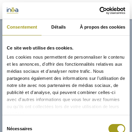
32,70€
Consentement
Détails
À propos des cookies
ACTUS
Ce site web utilise des cookies.
PRESSE
Les cookies nous permettent de personnaliser le contenu
et les annonces, d'offrir des fonctionnalités relatives aux
INVESTISSEURS
médias sociaux et d'analyser notre trafic. Nous
partageons également des informations sur l'utilisation de
notre site avec nos partenaires de médias sociaux, de
PORTE-DOCUMENTS
publicité et d'analyse, qui peuvent combiner celles-ci
avec d'autres informations que vous leur avez fournies
GREEN BUILDING
ou qu'ils ont collectées lors de votre utilisation de leurs
services.
RÉGIONS
10/03/2022
Sélection
Nécessaires
du