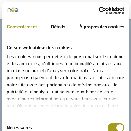
32,70€
Consentement
Détails
À propos des cookies
ACTUS
Ce site web utilise des cookies.
PRESSE
Les cookies nous permettent de personnaliser le contenu
et les annonces, d'offrir des fonctionnalités relatives aux
INVESTISSEURS
médias sociaux et d'analyser notre trafic. Nous
partageons également des informations sur l'utilisation de
notre site avec nos partenaires de médias sociaux, de
PORTE-DOCUMENTS
publicité et d'analyse, qui peuvent combiner celles-ci
avec d'autres informations que vous leur avez fournies
GREEN BUILDING
ou qu'ils ont collectées lors de votre utilisation de leurs
services.
RÉGIONS
03/04/2024
Sélection
Nécessaires
du