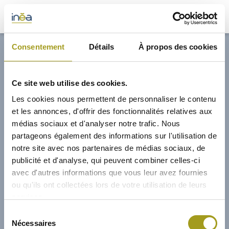
32,70€
Consentement
Détails
À propos des cookies
ACTUS
Ce site web utilise des cookies.
PRESSE
Les cookies nous permettent de personnaliser le contenu
et les annonces, d'offrir des fonctionnalités relatives aux
INVESTISSEURS
médias sociaux et d'analyser notre trafic. Nous
partageons également des informations sur l'utilisation de
notre site avec nos partenaires de médias sociaux, de
PORTE-DOCUMENTS
publicité et d'analyse, qui peuvent combiner celles-ci
avec d'autres informations que vous leur avez fournies
GREEN BUILDING
ou qu'ils ont collectées lors de votre utilisation de leurs
services.
RÉGIONS
02/04/2026
Sélection
Nécessaires
du