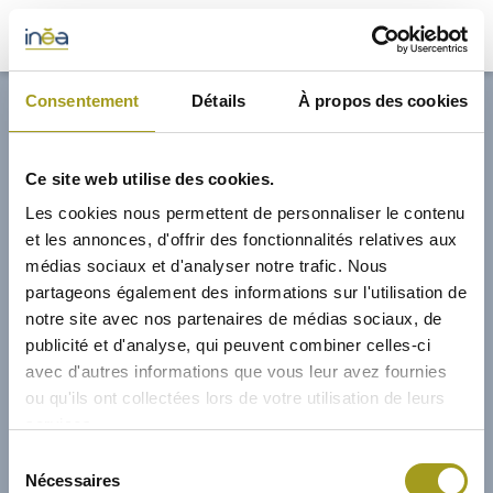
32,70€
Consentement
Détails
À propos des cookies
ACTUS
Ce site web utilise des cookies.
PRESSE
Les cookies nous permettent de personnaliser le contenu
et les annonces, d'offrir des fonctionnalités relatives aux
INVESTISSEURS
médias sociaux et d'analyser notre trafic. Nous
partageons également des informations sur l'utilisation de
notre site avec nos partenaires de médias sociaux, de
PORTE-DOCUMENTS
publicité et d'analyse, qui peuvent combiner celles-ci
avec d'autres informations que vous leur avez fournies
GREEN BUILDING
ou qu'ils ont collectées lors de votre utilisation de leurs
services.
RÉGIONS
04/03/2021
Sélection
Nécessaires
du