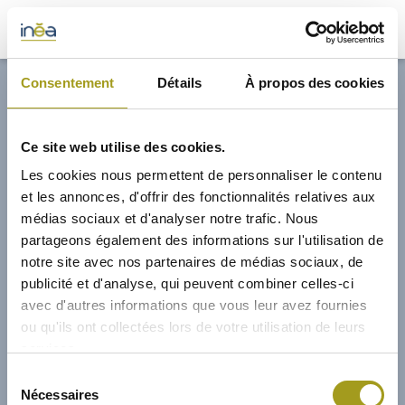
32,70€
Consentement
Détails
À propos des cookies
ACTUS
Ce site web utilise des cookies.
PRESSE
Les cookies nous permettent de personnaliser le contenu
et les annonces, d'offrir des fonctionnalités relatives aux
INVESTISSEURS
médias sociaux et d'analyser notre trafic. Nous
partageons également des informations sur l'utilisation de
notre site avec nos partenaires de médias sociaux, de
PORTE-DOCUMENTS
publicité et d'analyse, qui peuvent combiner celles-ci
avec d'autres informations que vous leur avez fournies
GREEN BUILDING
ou qu'ils ont collectées lors de votre utilisation de leurs
services.
RÉGIONS
01/02/2015
Sélection
Nécessaires
du