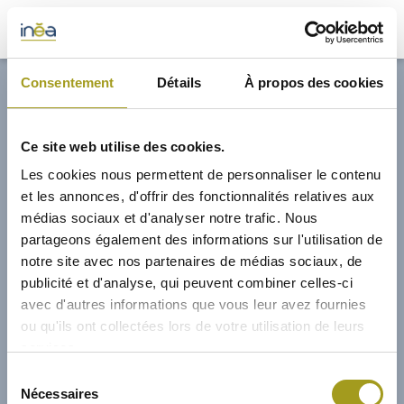
32,70€
Consentement
Détails
À propos des cookies
ACTUS
Ce site web utilise des cookies.
PRESSE
Les cookies nous permettent de personnaliser le contenu
et les annonces, d'offrir des fonctionnalités relatives aux
INVESTISSEURS
médias sociaux et d'analyser notre trafic. Nous
partageons également des informations sur l'utilisation de
notre site avec nos partenaires de médias sociaux, de
PORTE-DOCUMENTS
publicité et d'analyse, qui peuvent combiner celles-ci
avec d'autres informations que vous leur avez fournies
GREEN BUILDING
ou qu'ils ont collectées lors de votre utilisation de leurs
services.
RÉGIONS
01/02/2009
Sélection
Nécessaires
du