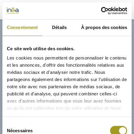
32,70€
Consentement
Détails
À propos des cookies
ACTUS
Ce site web utilise des cookies.
PRESSE
Les cookies nous permettent de personnaliser le contenu
et les annonces, d'offrir des fonctionnalités relatives aux
INVESTISSEURS
médias sociaux et d'analyser notre trafic. Nous
partageons également des informations sur l'utilisation de
notre site avec nos partenaires de médias sociaux, de
PORTE-DOCUMENTS
publicité et d'analyse, qui peuvent combiner celles-ci
avec d'autres informations que vous leur avez fournies
GREEN BUILDING
ou qu'ils ont collectées lors de votre utilisation de leurs
services.
RÉGIONS
01/02/2014
Sélection
Nécessaires
du