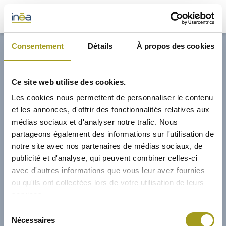
32,70€
Consentement
Détails
À propos des cookies
ACTUS
Ce site web utilise des cookies.
PRESSE
Les cookies nous permettent de personnaliser le contenu
et les annonces, d'offrir des fonctionnalités relatives aux
INVESTISSEURS
médias sociaux et d'analyser notre trafic. Nous
partageons également des informations sur l'utilisation de
notre site avec nos partenaires de médias sociaux, de
PORTE-DOCUMENTS
publicité et d'analyse, qui peuvent combiner celles-ci
avec d'autres informations que vous leur avez fournies
GREEN BUILDING
ou qu'ils ont collectées lors de votre utilisation de leurs
services.
RÉGIONS
01/02/2013
Sélection
Nécessaires
du