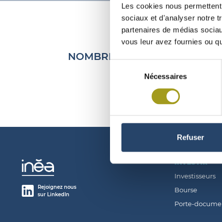
Les cookies nous permettent d
sociaux et d'analyser notre t
partenaires de médias sociaux
vous leur avez fournies ou qu'
NOMBRE D’ACTIONS ET DROITS
Sélection
Nécessaires
du
consentement
Refuser
INVESTIR
Investisseurs
Rejoignez nous
Bourse
sur LinkedIn
Porte-docume