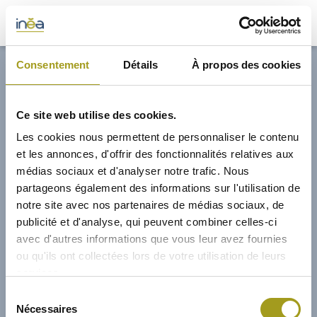
32,70€
Consentement
Détails
À propos des cookies
ACTUS
Ce site web utilise des cookies.
PRESSE
Les cookies nous permettent de personnaliser le contenu
et les annonces, d'offrir des fonctionnalités relatives aux
INVESTISSEURS
médias sociaux et d'analyser notre trafic. Nous
partageons également des informations sur l'utilisation de
notre site avec nos partenaires de médias sociaux, de
PORTE-DOCUMENTS
publicité et d'analyse, qui peuvent combiner celles-ci
avec d'autres informations que vous leur avez fournies
GREEN BUILDING
ou qu'ils ont collectées lors de votre utilisation de leurs
services.
RÉGIONS
01/02/2015
Sélection
Nécessaires
du