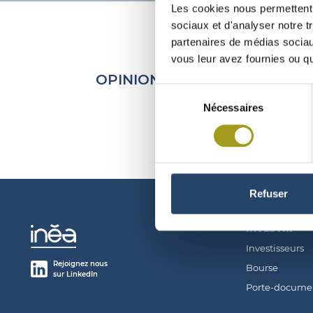
Les cookies nous permettent d
sociaux et d'analyser notre t
partenaires de médias sociaux
vous leur avez fournies ou qu'
OPINION VIGEO EIRIS PLACE
Sélection
Nécessaires
du
consentement
Refuser
INVESTIR
Investisseurs
Rejoignez nous
Bourse
sur LinkedIn
Porte-docume