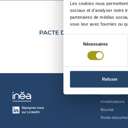
Les cookies nous permettent d
sociaux et d'analyser notre t
partenaires de médias sociaux
vous leur avez fournies ou qu'
PACTE D’ACTIONNAIRES CON
Sélection
Nécessaires
du
consentement
Refuser
INVESTIR
Investisseurs
Rejoignez nous
Bourse
sur LinkedIn
Porte-docume