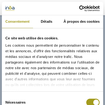
32,70€
Consentement
Détails
À propos des cookies
ACTUS
Ce site web utilise des cookies.
PRESSE
Les cookies nous permettent de personnaliser le contenu
et les annonces, d'offrir des fonctionnalités relatives aux
INVESTISSEURS
médias sociaux et d'analyser notre trafic. Nous
partageons également des informations sur l'utilisation de
notre site avec nos partenaires de médias sociaux, de
PORTE-DOCUMENTS
publicité et d'analyse, qui peuvent combiner celles-ci
avec d'autres informations que vous leur avez fournies
GREEN BUILDING
ou qu'ils ont collectées lors de votre utilisation de leurs
services.
RÉGIONS
07/10/2021
Sélection
Nécessaires
du