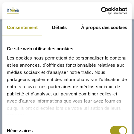
33,00€
Consentement
Détails
À propos des cookies
ACTUS
Ce site web utilise des cookies.
PRESSE
Les cookies nous permettent de personnaliser le contenu
et les annonces, d'offrir des fonctionnalités relatives aux
INVESTISSEURS
médias sociaux et d'analyser notre trafic. Nous
partageons également des informations sur l'utilisation de
notre site avec nos partenaires de médias sociaux, de
PORTE-DOCUMENTS
publicité et d'analyse, qui peuvent combiner celles-ci
avec d'autres informations que vous leur avez fournies
GREEN BUILDING
ou qu'ils ont collectées lors de votre utilisation de leurs
services.
RÉGIONS
01/02/2013
Sélection
Nécessaires
du