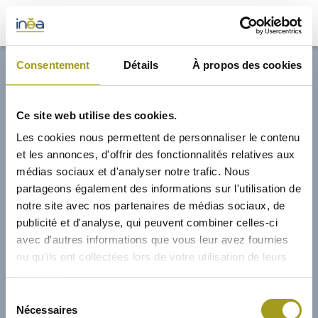
33,00€
Consentement
Détails
À propos des cookies
ACTUS
Ce site web utilise des cookies.
PRESSE
Les cookies nous permettent de personnaliser le contenu
et les annonces, d'offrir des fonctionnalités relatives aux
INVESTISSEURS
médias sociaux et d'analyser notre trafic. Nous
partageons également des informations sur l'utilisation de
notre site avec nos partenaires de médias sociaux, de
PORTE-DOCUMENTS
publicité et d'analyse, qui peuvent combiner celles-ci
avec d'autres informations que vous leur avez fournies
GREEN BUILDING
ou qu'ils ont collectées lors de votre utilisation de leurs
services.
RÉGIONS
01/02/2015
Sélection
Nécessaires
du