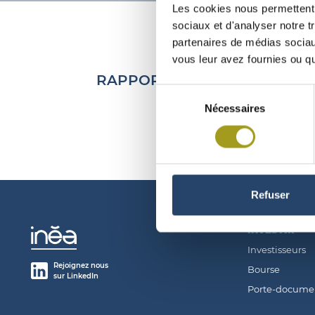
Les cookies nous permettent d
sociaux et d'analyser notre t
partenaires de médias sociaux
vous leur avez fournies ou qu'
RAPPORT CAC EMISSION AC
Sélection
Nécessaires
du
consentement
Refuser
INVESTIR
Investisseurs
Rejoignez nous
Bourse
sur LinkedIn
Porte-docume