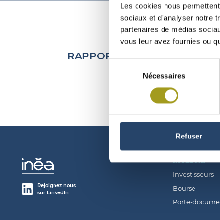
Les cookies nous permettent d
sociaux et d'analyser notre t
partenaires de médias sociaux
vous leur avez fournies ou qu'
RAPPORT DU CAC SUR LES 
Sélection
Nécessaires
du
consentement
Refuser
INVESTIR
Investisseurs
Rejoignez nous
Bourse
sur LinkedIn
Porte-docume