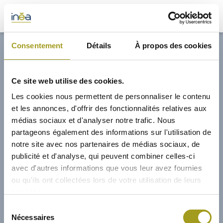
33,00€
Consentement
Détails
À propos des cookies
ACTUS
Ce site web utilise des cookies.
PRESSE
Les cookies nous permettent de personnaliser le contenu
et les annonces, d'offrir des fonctionnalités relatives aux
INVESTISSEURS
médias sociaux et d'analyser notre trafic. Nous
partageons également des informations sur l'utilisation de
notre site avec nos partenaires de médias sociaux, de
PORTE-DOCUMENTS
publicité et d'analyse, qui peuvent combiner celles-ci
avec d'autres informations que vous leur avez fournies
GREEN BUILDING
ou qu'ils ont collectées lors de votre utilisation de leurs
services.
RÉGIONS
01/02/2010
Sélection
Nécessaires
du