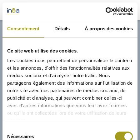
33,00€
Consentement
Détails
À propos des cookies
ACTUS
Ce site web utilise des cookies.
PRESSE
Les cookies nous permettent de personnaliser le contenu
et les annonces, d'offrir des fonctionnalités relatives aux
INVESTISSEURS
médias sociaux et d'analyser notre trafic. Nous
partageons également des informations sur l'utilisation de
notre site avec nos partenaires de médias sociaux, de
PORTE-DOCUMENTS
publicité et d'analyse, qui peuvent combiner celles-ci
avec d'autres informations que vous leur avez fournies
GREEN BUILDING
ou qu'ils ont collectées lors de votre utilisation de leurs
services.
RÉGIONS
01/02/2015
Sélection
Nécessaires
du