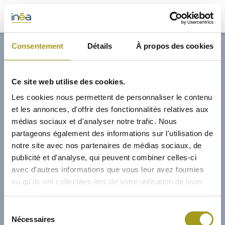
32,70€
Consentement
Détails
À propos des cookies
ACTUS
Ce site web utilise des cookies.
PRESSE
Les cookies nous permettent de personnaliser le contenu
et les annonces, d'offrir des fonctionnalités relatives aux
INVESTISSEURS
médias sociaux et d'analyser notre trafic. Nous
partageons également des informations sur l'utilisation de
notre site avec nos partenaires de médias sociaux, de
PORTE-DOCUMENTS
publicité et d'analyse, qui peuvent combiner celles-ci
avec d'autres informations que vous leur avez fournies
GREEN BUILDING
ou qu'ils ont collectées lors de votre utilisation de leurs
services.
RÉGIONS
15/02/2023
Sélection
Nécessaires
du