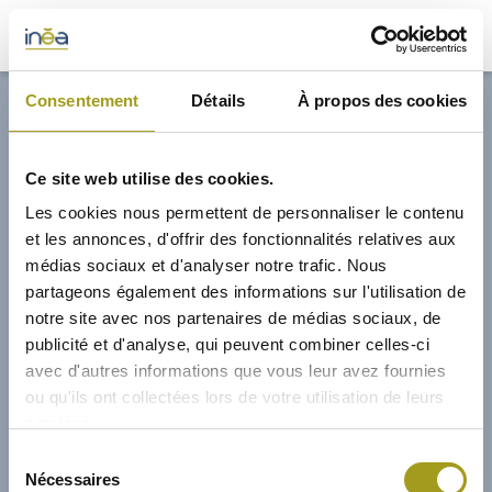
33,00€
Consentement
Détails
À propos des cookies
ACTUS
Ce site web utilise des cookies.
PRESSE
Les cookies nous permettent de personnaliser le contenu
et les annonces, d'offrir des fonctionnalités relatives aux
INVESTISSEURS
médias sociaux et d'analyser notre trafic. Nous
partageons également des informations sur l'utilisation de
notre site avec nos partenaires de médias sociaux, de
PORTE-DOCUMENTS
publicité et d'analyse, qui peuvent combiner celles-ci
avec d'autres informations que vous leur avez fournies
GREEN BUILDING
ou qu'ils ont collectées lors de votre utilisation de leurs
services.
RÉGIONS
01/02/2012
Sélection
Nécessaires
du