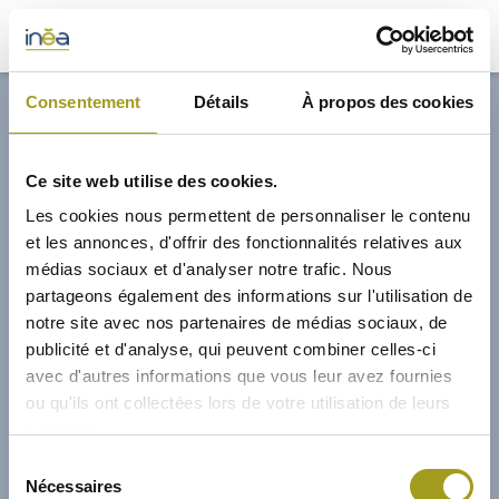
33,00€
Consentement
Détails
À propos des cookies
ACTUS
Ce site web utilise des cookies.
PRESSE
Les cookies nous permettent de personnaliser le contenu
et les annonces, d'offrir des fonctionnalités relatives aux
INVESTISSEURS
médias sociaux et d'analyser notre trafic. Nous
partageons également des informations sur l'utilisation de
notre site avec nos partenaires de médias sociaux, de
PORTE-DOCUMENTS
publicité et d'analyse, qui peuvent combiner celles-ci
avec d'autres informations que vous leur avez fournies
GREEN BUILDING
ou qu'ils ont collectées lors de votre utilisation de leurs
services.
RÉGIONS
03/05/2022
Sélection
Nécessaires
du