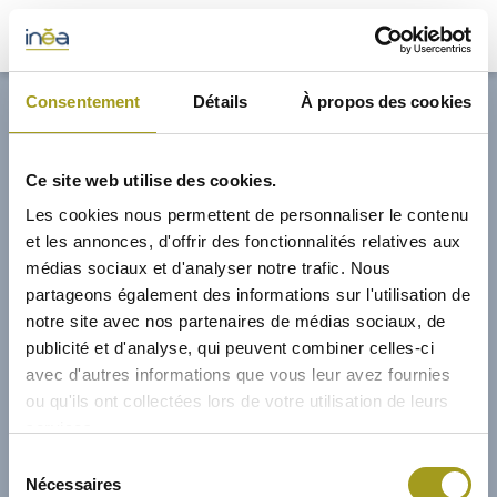
33,00€
Consentement
Détails
À propos des cookies
ACTUS
Ce site web utilise des cookies.
PRESSE
Les cookies nous permettent de personnaliser le contenu
et les annonces, d'offrir des fonctionnalités relatives aux
INVESTISSEURS
médias sociaux et d'analyser notre trafic. Nous
partageons également des informations sur l'utilisation de
notre site avec nos partenaires de médias sociaux, de
PORTE-DOCUMENTS
publicité et d'analyse, qui peuvent combiner celles-ci
avec d'autres informations que vous leur avez fournies
GREEN BUILDING
ou qu'ils ont collectées lors de votre utilisation de leurs
services.
RÉGIONS
01/02/2013
Sélection
Nécessaires
du