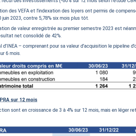
t recul des investissements (-60% sur 12 mois selon l’étude CB
sation des VEFA et l’indexation des loyers ont permis de compen
30 juin 2023, contre 5,78% six mois plus tôt.
tion de valeur enregistrée au premier semestre 2023 est néanmo
résultat net consolidé de 42%.
al d’INEA – comprenant pour sa valeur d’acquisition le pipeline d
ur 6 mois.
EPRA sur 12 mois
ion sont en croissance de 3 à 4% sur 12 mois, mais en léger retr