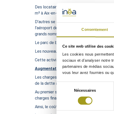
Des locataires de premier plan ont d’abord 
m² à Aix-en-Provence, Schneider Electric In
D’autres se sont positionnés sur les dernière
l’aéroport de Blagnac (Toulouse) et livré fin
Consentement
grands noms de l’aéronautique, et une grande
Le parc de bureaux d’INEA démontre ainsi à la
Ce site web utilise des cook
Les nouveaux baux signés ce semestre, d’une
Les cookies nous permettent d
Cette activité locative intense permet au t
sociaux et d'analyser notre t
partenaires de médias sociaux
Augmentation contenue des charges fina
vous leur avez fournies ou qu'
Les charges financières nettes sont en augm
de la dette à taux variable.
Sélection
Nécessaires
du
Au premier semestre, l’Euribor 3 mois a prog
consentement
charges financières, même si les couvertures
Ainsi, le coût d’endettement moyen s’est él