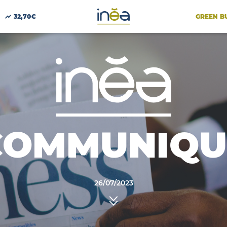
GREEN B
32,70€
COMMUNIQU
26/07/2023