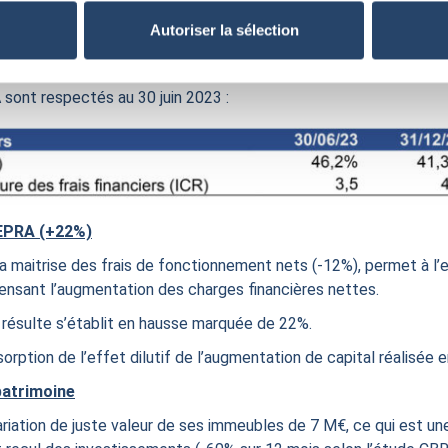
de fluctuation des taux se maintient à 77%.
Autoriser la sélection
 tirées, conclues à des niveaux de marge attractifs, pour financ
gnificative avant 2027.
 sont respectés au 30 juin 2023 :
 EPRA (+22%)
la maitrise des frais de fonctionnement nets (-12%), permet à l’
ensant l’augmentation des charges financières nettes.
 résulte s’établit en hausse marquée de 22%.
rption de l’effet dilutif de l’augmentation de capital réalisée 
 patrimoine
ariation de juste valeur de ses immeubles de 7 M€, ce qui est 