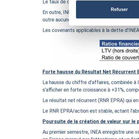
Le taux de dette sécurisée contre le risque 
Refuser
En outre, INEA dispose de 66 M€ de lignes non
outre aucune échéance de remboursement si
Les covenants applicables à la dette d’INEA
Forte hausse du Résultat Net Récurrent
La hausse du chiffre d’affaires, combinée à 
s’afficher en forte croissance à +31%, comp
Le résultat net récurrent (RNR EPRA) qui en
Le RNR EPRA/action est stable, actant l’abso
Poursuite de la création de valeur sur le
Au premier semestre, INEA enregistre une v