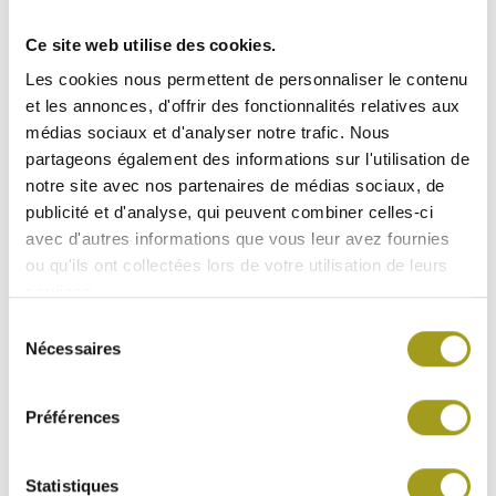
plus qu’en 2016 (61 baux signés pour près de 41.000
m²), alors que très peu de départs étaient constatés
Ce site web utilise des cookies.
(8.000 m²) dans le même temps.
Les cookies nous permettent de personnaliser le contenu
Le taux d’occupation s’est ainsi amélioré de 2% pour
et les annonces, d'offrir des fonctionnalités relatives aux
atteindre 90,4% à fin 2017 (contre 88,4% douze mois
médias sociaux et d'analyser notre trafic. Nous
plus tôt).
partageons également des informations sur l'utilisation de
notre site avec nos partenaires de médias sociaux, de
L’amélioration de la situation locative du portefeuille
publicité et d'analyse, qui peuvent combiner celles-ci
et l’attractivité des marchés régionaux sont les deux
avec d'autres informations que vous leur avez fournies
facteurs qui expliquent la forte revalorisation du
ou qu'ils ont collectées lors de votre utilisation de leurs
patrimoine en 2017 (+11,3 M€ de variation de juste
services.
valeur).
La contraction des taux de capitalisation constatée
Sélection
cette année dans les principales métropoles
Nécessaires
du
régionales valide la stratégie d’investissement de
consentement
Foncière INEA.
Préférences
Enfin la croissance des agrégats opérationnels
(résultat net récurrent en hausse de 14% et cash-
Statistiques
flow courant de 28%) atteste que la poursuite du