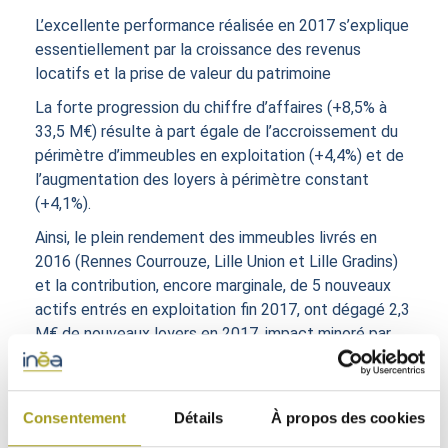
L’excellente performance réalisée en 2017 s’explique
essentiellement par la croissance des revenus
locatifs et la prise de valeur du patrimoine
La forte progression du chiffre d’affaires (+8,5% à
33,5 M€) résulte à part égale de l’accroissement du
périmètre d’immeubles en exploitation (+4,4%) et de
l’augmentation des loyers à périmètre constant
(+4,1%).
Ainsi, le plein rendement des immeubles livrés en
2016 (Rennes Courrouze, Lille Union et Lille Gradins)
et la contribution, encore marginale, de 5 nouveaux
actifs entrés en exploitation fin 2017, ont dégagé 2,3
M€ de nouveaux loyers en 2017, impact minoré par
les quelques cessions réalisées fin 2016 et mi 2017.
À périmètre constant, la reprise économique a
soutenu l’activité locative. 54 baux ont ainsi été
Consentement
Détails
À propos des cookies
conclus en 2017 pour plus de 46.000 m², soit 12% de